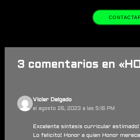
CONTACTAR
3 comentarios en «
Vicler Delgado
el agosto 26, 2023 a las 5:16 PM
Excelente síntesis curricular estimado!
Lo felicito! Honor a quien Honor mere