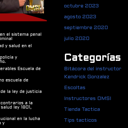
octubre 2023
agosto 2023
septiembre 2020
en el sistema penal
julio 2020
iminal
 y salud en el
Categorías
olicía y
ño.
Bitácora del instructor
nerables Escuela de
Kendrick Gonzalez
no escuela de
Escoltas
e la ley de justicia
Instructores OMSI
contrarios a la
salud ley 1801,
Tienda Tactica
ucional en la lucha
Tips tacticos
a y