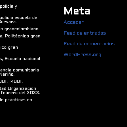
olicía y
Meta
olicía escuela de
Guevara.
Acceder
co grancolombiano.
Feed de entradas
a, Politécnico gran
Feed de comentarios
nico gran
WordPress.org
s, Escuela nacional
ilancia comunitaria
Nariño.
01, 14001.
dad Organización
 febrero del 2022.
de prácticas en