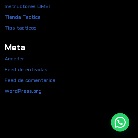
Instructores OMSI
Tienda Tactica
Tips tacticos
Meta
Acceder
Feed de entradas
Feed de comentarios
WordPress.org
Hola
¿En qué curso estas interesado?
Fastshooting C.A Todos los derechos reservados ©
2018-2022