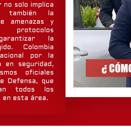
r no solo implica
o también la
de amenazas y
o protocolos
arantizar la
ido. Colombia
acional por la
n en seguridad,
smos oficiales
de Defensa, que
san todos los
 en esta área.