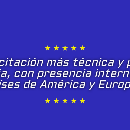
★
★
★
★
★
itación más técnica y 
a, con presencia intern
íses de América y Europ
★
★
★
★
★