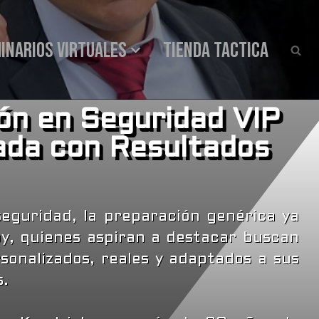
INARIOS VIRTUALES
Tienda Tactica
ón en Seguridad VIP
ada con Resultados
eguridad, la preparación genérica ya
oy, quienes aspiran a destacar buscan
onalizados, reales y adaptados a sus
s.