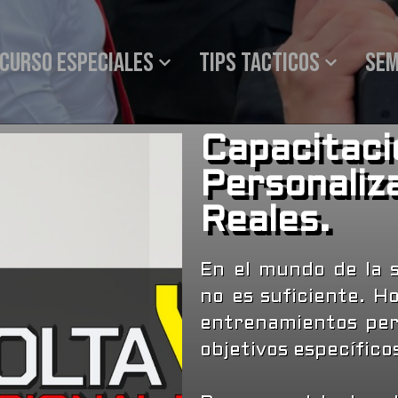
Curso especiales
Tips tacticos
SEM
Capacitaci
Personaliz
Reales.
En el mundo de la s
no es suficiente. H
entrenamientos pers
objetivos específico