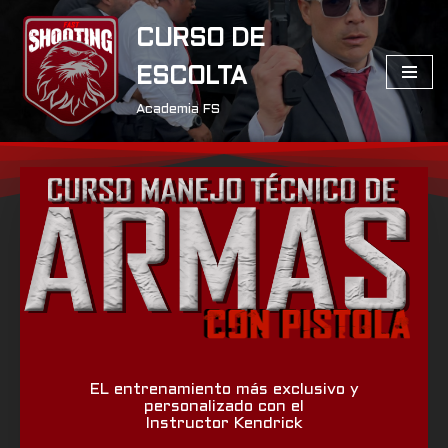
CURSO DE
Saltar
ESCOLTA
al
contenido
Academia FS
EL entrenamiento más exclusivo y
personalizado con el
Instructor Kendrick