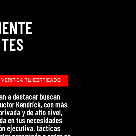
MENTE
NTES
VERIFICA TU CERTICADO
iran a destacar buscan
ructor Kendrick, con más
rivada y de alto nivel,
ada en tus necesidades
ón ejecutiva, tácticas
estar preparado o estar en