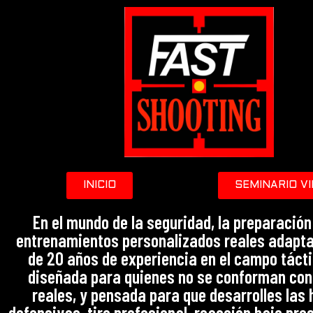
Saltar
al
contenido
INICIO
SEMINARIO V
En el mundo de la seguridad, la preparació
entrenamientos personalizados reales adaptado
de 20 años de experiencia en el campo táctic
diseñada para quienes no se conforman con
reales, y pensada para que desarrolles las 
defensivas, tiro profesional, reacción bajo pre