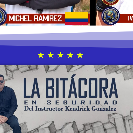
★
★
★
★
★