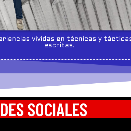
eriencias vividas en técnicas y táctica
escritas.
DES SOCIALES