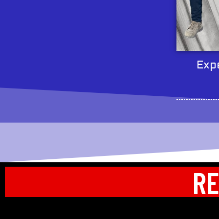
Exp
RE