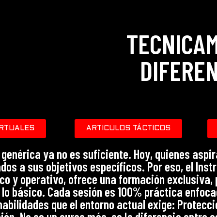
TECNICA
DIFERE
IRTUALES
ARTICULOS TÁCTICOS
n genérica ya no es suficiente. Hoy, quienes asp
s a sus objetivos específicos. Por eso, el Inst
o y operativo, ofrece una formación exclusiva, p
 lo básico. Cada sesión es 100% práctica enfoc
habilidades que el entorno actual exige: Protecci
sión. No es un curso más, es la diferencia entre 