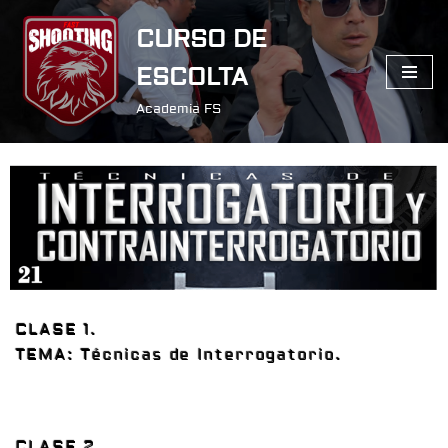
CURSO DE
Saltar
ESCOLTA
al
contenido
Academia FS
CLASE 1.
TEMA: Técnicas de Interrogatorio.
CLASE 2