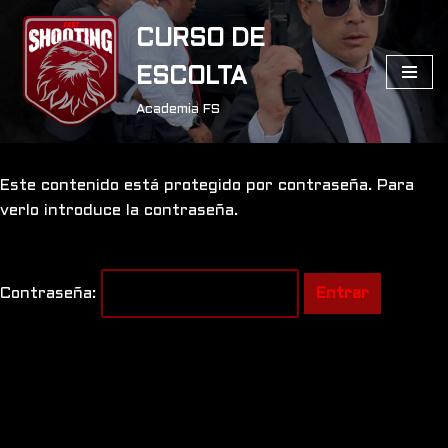
CURSO DE
Saltar
ESCOLTA
al
contenido
Academia FS
Este contenido está protegido por contraseña. Para
verlo introduce la contraseña.
Contraseña: