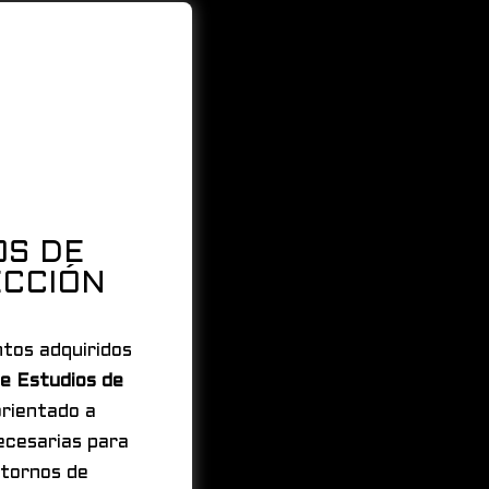
OS DE
ECCIÓN
ntos adquiridos
de Estudios de
orientado a
ecesarias para
ntornos de