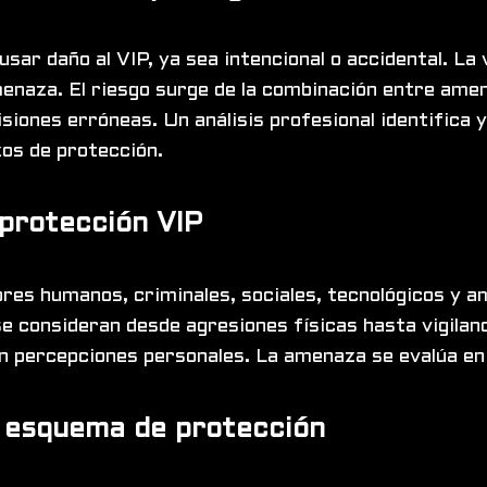
ar daño al VIP, ya sea intencional o accidental. La 
aza. El riesgo surge de la combinación entre amenaz
siones erróneas. Un análisis profesional identifica
zos de protección.
 protección VIP
ores humanos, criminales, sociales, tecnológicos y 
e consideran desde agresiones físicas hasta vigilanci
en percepciones personales. La amenaza se evalúa en 
el esquema de protección