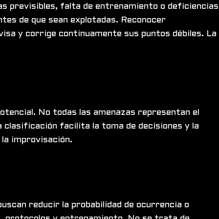
s previsibles, falta de entrenamiento o deficiencias
antes de que sean explotadas. Reconocer
evisa y corrige continuamente sus puntos débiles. La
potencial. No todas las amenazas representan el
 clasificación facilita la toma de decisiones y la
 la improvisación.
uscan reducir la probabilidad de ocurrencia o
ón, protocolos y entrenamiento. No se trata de