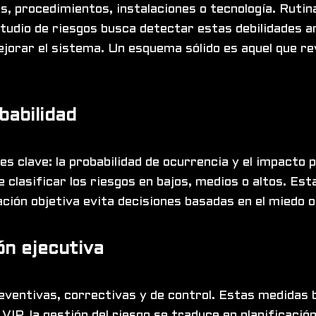
, procedimientos, instalaciones o tecnología. Rutina
estudio de riesgos busca detectar estas debilidades 
mejorar el sistema. Un esquema sólido es aquel que r
babilidad
s clave: la probabilidad de ocurrencia y el impacto 
e clasificar los riesgos en bajos, medios o altos. Esta
ción objetiva evita decisiones basadas en el miedo o
ón ejecutiva
eventivas, correctivas y de control. Estas medidas b
VIP, la gestión del riesgo se traduce en planificaci