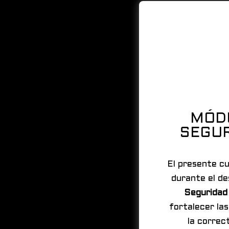
MÓDU
SEGUR
El presente cu
durante el de
Seguridad 
fortalecer la
la correc