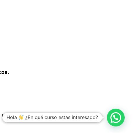
cos.
tu país.
Hola
¿En qué curso estas interesado?