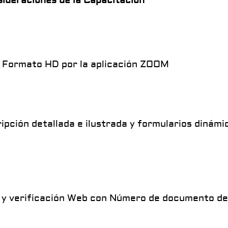
ideraciones de la Capacitación
 Formato HD por la aplicación ZOOM
ipción detallada e ilustrada y formularios dinámi
 y verificación Web con Número de documento de 