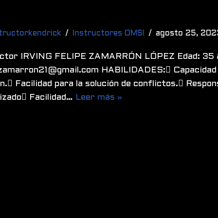
tructorkendrick
Instructores OMSI
agosto 25, 202
uctor IRVING FELIPE ZAMARRÓN LÓPEZ Edad: 35 a
gzamarron21@gmail.com HABILIDADES: Capacidad p
n. Facilidad para la solución de conflictos. Respo
izado Facilidad…
Leer más »