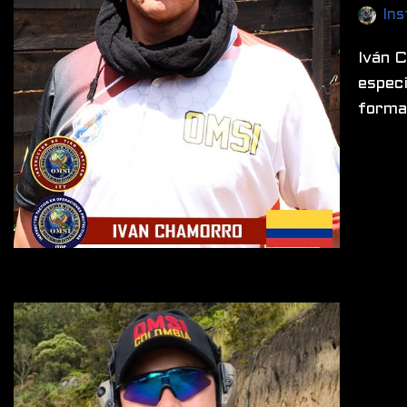
Ins
Iván 
especi
formac