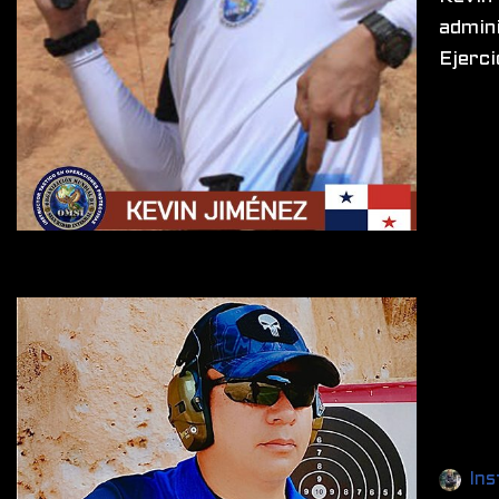
admini
Ejerc
Ins