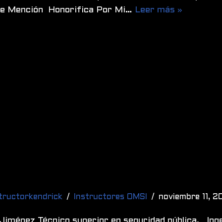
e Mención Honorifica Por Mi…
Leer más »
tructorkendrick
Instructores OMSI
noviembre 11, 2
Jiménez Técnico superior en seguridad pública. Inge