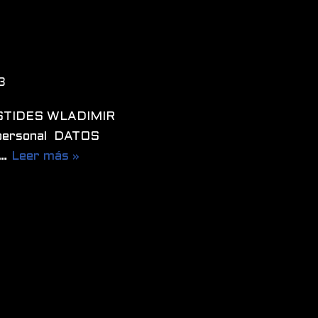
3
ÍSTIDES WLADIMIR
 personal DATOS
:…
Leer más »