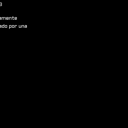
3
tamente
dado por una