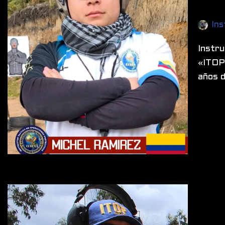
Ins
Instr
«ITOP»
años d