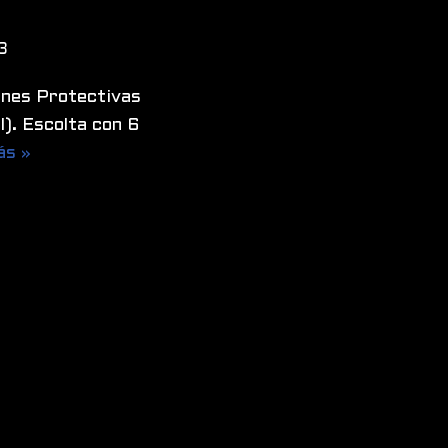
3
ones Protectivas
). Escolta con 6
ás »