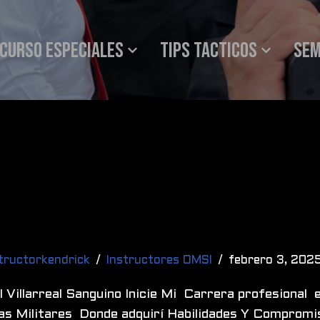
Curso especiales
Tips tacticos
SEM
tructorkendrick
Instructores OMSI
febrero 3, 202
 Villarreal Sanguino Inicie Mi Carrera profesional 
as Militares Donde adquirí Habilidades Y Compromis