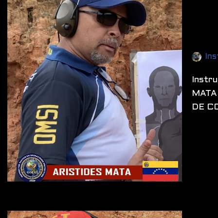
Ins
Instr
MATA 
DE C