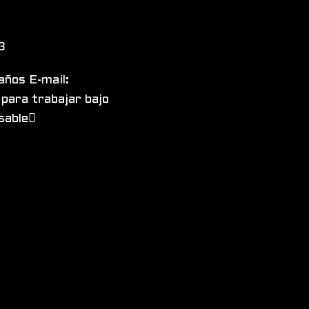
3
ños E-mail:
ara trabajar bajo
nsable