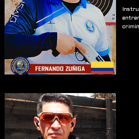
Instr
entren
crimin