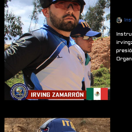
Ins
Instr
irvin
presió
Organ